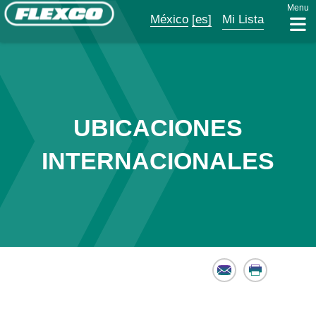
Menu
México
[es]
Mi Lista
UBICACIONES
INTERNACIONALES
Email
Print