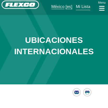
Menu
México
[es]
Mi Lista
UBICACIONES
INTERNACIONALES
Email
Print