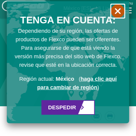
Menu
México
[ES]
Mi Lista
TENGA EN CUENTA:
Dependiendo de su región, las ofertas de
productos de Flexco pueden ser diferentes.
Para asegurarse de que está viendo la
versión más precisa del sitio web de Flexco,
revise que esté en la ubicación correcta.
Región actual:
México
(
haga clic aquí
para cambiar de región
)
DESPEDIR
Email
Print