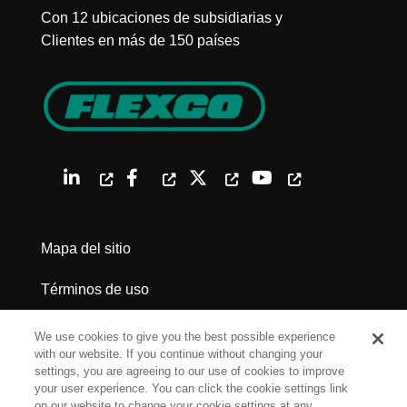
Con 12 ubicaciones de subsidiarias y
Clientes en más de 150 países
Mapa del sitio
Términos de uso
Política de privacidad
We use cookies to give you the best possible experience
with our website. If you continue without changing your
Advertencias legales
settings, you are agreeing to our use of cookies to improve
your user experience. You can click the cookie settings link
on our website to change your cookie settings at any