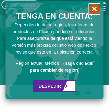
Menu
México
[ES]
Mi Lista
TENGA EN CUENTA:
Dependiendo de su región, las ofertas de
productos de Flexco pueden ser diferentes.
Para asegurarse de que está viendo la
versión más precisa del sitio web de Flexco,
revise que esté en la ubicación correcta.
Región actual:
México
(
haga clic aquí
para cambiar de región
)
DESPEDIR
Email
Print