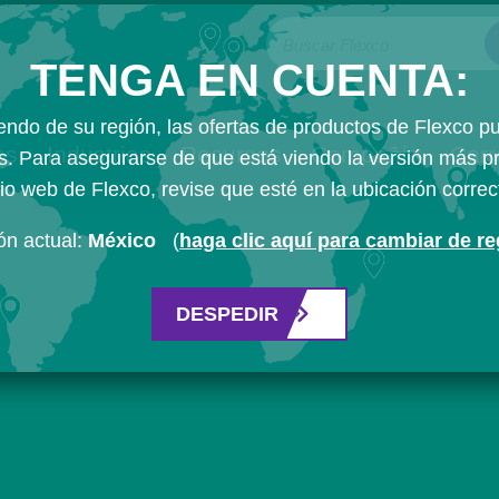
Buscar Flexco
TENGA EN CUENTA:
ndo de su región, las ofertas de productos de Flexco p
os
Industrias
Recursos
Compañía
Carr
es. Para asegurarse de que está viendo la versión más pr
tio web de Flexco, revise que esté en la ubicación correc
ón actual:
México
(
haga clic aquí para cambiar de r
DESPEDIR