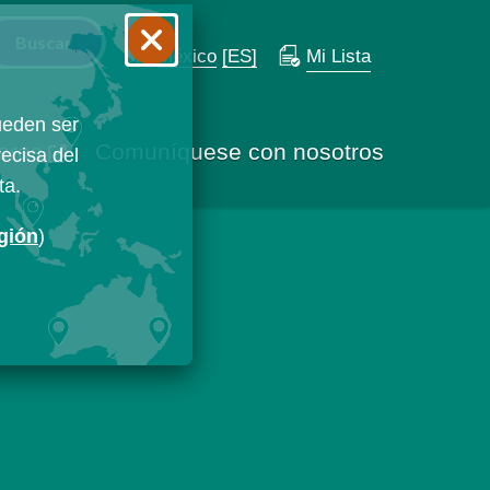
México
[ES]
Mi Lista
ueden ser
eras
Comuníquese con nosotros
ecisa del
ta.
egión
)