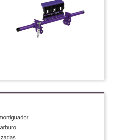
mortiguador
carburo
nizadas