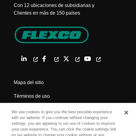
Con 12 ubicaciones de subsidiarias y
Clientes en más de 150 países
Mapa del sitio
Términos de uso
Política de privacidad
We use cookies to give you the best possible experience
with our website. If you continue without changing your
Advertencias legales
settings, you are agreeing to our use of cookies to improve
your user experience. You can click the cookie settings link
on our website to change your cookie settings at any